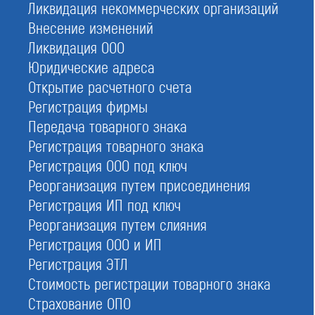
Ликвидация некоммерческих организаций
Независимая оценка квалификации
Внесение изменений
Внести специалиста в НРС
Ликвидация ООО
Пройти проверку СРО
Юридические адреса
Открытие расчетного счета
Купить ООО с СРО
Регистрация фирмы
Получить лицензию МЧС
Передача товарного знака
Арендовать оборудование МЧС
Регистрация товарного знака
Регистрация ООО под ключ
Реорганизация путем присоединения
Регистрация ИП под ключ
Сдача электробезопасности
Реорганизация путем слияния
пошагово
Регистрация ООО и ИП
Регистрация ЭТЛ
Стоимость регистрации товарного знака
Аттестацию электротехнического персонала
Страхование ОПО
проводит Ростехнадзор (РТН). Процедура