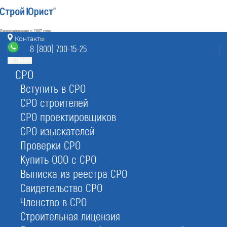
Лицензирование с 2007 года
4.93
Контакты
Наш рейтинг
8 (800) 700-15-25
из
80
отзывов
Меню
СРО
Архангельск
режим работы
info@arkhangelsk.stroyurist.ru
Вступить в СРО
без выходных 7:00-20:00
СРО строителей
8 (800) 700-15-25
СРО проектировщиков
Архангельск, БЦ «Архангельск»,
пр-д Бадигина 19
СРО изыскателей
Проверки СРО
Главная
Отзывы
Купить ООО с СРО
Выписка из реестра СРО
Свидетельство СРО
Членство в СРО
Строительная лицензия
Отзывы о СтройЮрист в