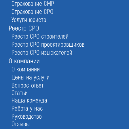
Страхование СМР
Страхование СРО
Услуги юриста
Реестр СРО
Реестр СРО строителей
Реестр СРО проектировщиков
Реестр СРО изыскателей
О компании
ицензирование с 2007 года
О компании
Подписывайтесь!
Цены на услуги
Вопрос-ответ
Принимаем оплаты:
Статьи
Наша команда
Политика о предоставлении персональных данных
ООО «
СтройЮрист
»
Работа у нас
© 2007–2026
ИНН: 7703459915
Руководство
ОГРН: 1187746573981
Отзывы
Телефоны