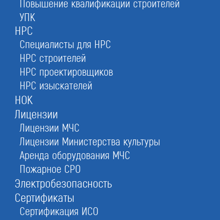
Повышение квалификации строителей
Архангельске
УПК
НРС
Специалисты для НРС
Оставьте заявку прямо сейчас
НРС строителей
НРС проектировщиков
НРС изыскателей
Бесплатная консультация
НОК
При отправке данной формы вы соглашаетесь с
политикой о предоставлении
персональных данных.
Лицензии
Лицензии МЧС
Лицензии Министерства культуры
Аренда оборудования МЧС
Пожарное СРО
Электробезопасность
Сертификаты
Сертификация ИСО